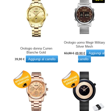
Orologio uomo Megir Military
Silver Mesh
Orologio donna Curren
Il
Il
Blanche Gold
Aggiungi al
63,90
€
49,90
€
prezzo
prezzo
Aggiungi al carrello
carrello
39,90
€
originale
attuale
era:
è:
63,90 €.
49,90 €.