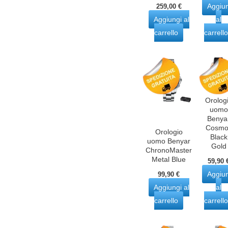
Il
Il
Aggiu
259,00
€
prezzo
prezzo
Aggiungi al
al
originale
attuale
era:
è:
carrello
carrello
329,00 €.
259,00 €.
Orolog
uomo
Benya
Cosmo
Orologio
Black
uomo Benyar
Gold
ChronoMaster
Metal Blue
59,90
Aggiu
99,90
€
Aggiungi al
al
carrello
carrello