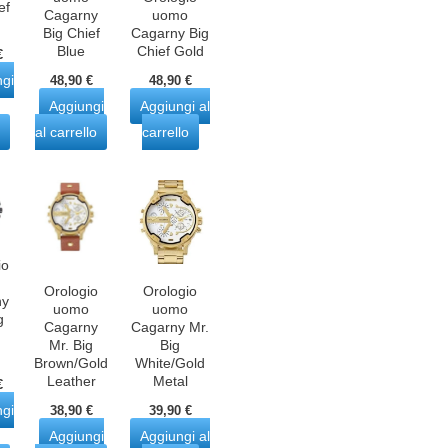
ef
Cagarny
uomo
Big Chief
Cagarny Big
Blue
Chief Gold
€
ngi
48,90
€
48,90
€
Aggiungi
Aggiungi al
al carrello
carrello
io
Orologio
Orologio
ny
uomo
uomo
g
Cagarny
Cagarny Mr.
Mr. Big
Big
Brown/Gold
White/Gold
Leather
Metal
€
ngi
38,90
€
39,90
€
Aggiungi
Aggiungi al