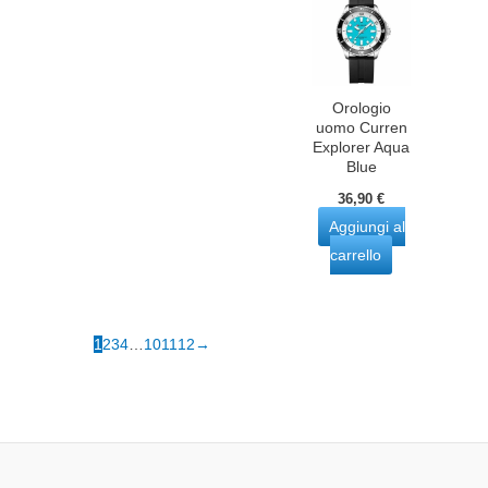
Orologio
uomo Curren
Explorer Aqua
Blue
36,90
€
Aggiungi al
carrello
1
2
3
4
…
10
11
12
→