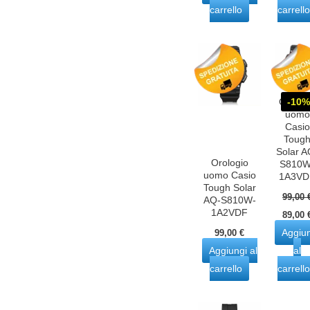
carrello
carrello
-10%
Orolog
uomo
Casio
Toug
Solar A
Orologio
S810W
uomo Casio
1A3VD
Tough Solar
99,00
AQ-S810W-
Il
1A2VDF
89,00
prezz
Aggiu
origin
99,00
€
era:
Aggiungi al
al
99,00 
carrello
carrello