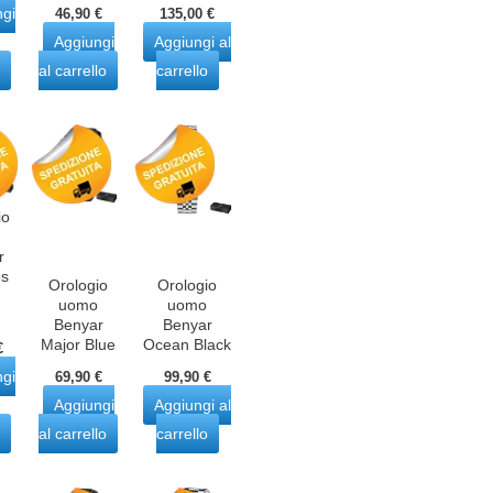
Il
Il
ngi
46,90
€
135,00
€
prezzo
prezzo
Aggiungi
Aggiungi al
originale
attuale
era:
è:
al carrello
carrello
309,00 €.
135,00 €.
io
r
s
Orologio
Orologio
uomo
uomo
Benyar
Benyar
Major Blue
Ocean Black
€
ngi
69,90
€
99,90
€
Aggiungi
Aggiungi al
al carrello
carrello