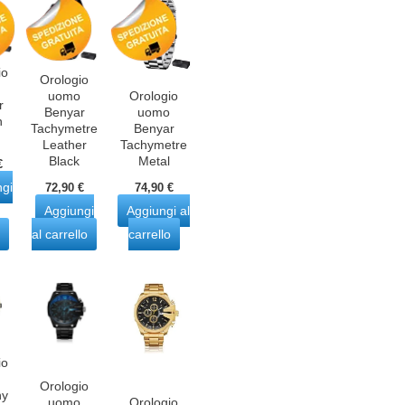
io
Orologio
uomo
Orologio
r
Benyar
uomo
n
Tachymetre
Benyar
Leather
Tachymetre
Black
Metal
€
ngi
72,90
€
74,90
€
Aggiungi
Aggiungi al
al carrello
carrello
io
Orologio
ny
uomo
Orologio