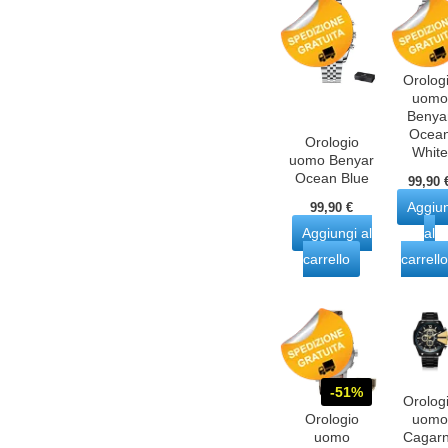
Orolog
uomo
Benya
Ocea
Orologio
White
uomo Benyar
Ocean Blue
99,90
Aggiu
99,90
€
Aggiungi al
al
carrello
carrello
-51%
Orolog
Orologio
uomo
uomo
Cagar