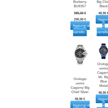
Burberry
Big Chi
BU9357
Black
595,00
€
48,90
Il
Il
Aggiu
290,00
€
prezzo
prezzo
Aggiungi al
al
originale
attuale
era:
è:
carrello
carrello
595,00 €.
290,00 €.
Orolog
uomo
Cagar
Mr. Bi
Orologio
Blue
uomo
Metal
Cagarny Big
Chief Silver
48,90
Aggiu
48,90
€
Aggiungi al
al