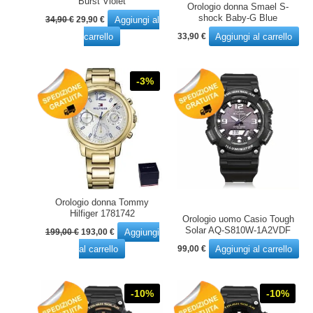
Burst Violet
Orologio donna Smael S-
Il
Il
shock Baby-G Blue
Aggiungi al
34,90
€
29,90
€
prezzo
prezzo
carrello
Aggiungi al carrello
33,90
€
originale
attuale
era:
è:
34,90 €.
29,90 €.
-3%
Orologio donna Tommy
Hilfiger 1781742
Orologio uomo Casio Tough
Il
Il
Solar AQ-S810W-1A2VDF
Aggiungi
199,00
€
193,00
€
prezzo
prezzo
al carrello
Aggiungi al carrello
99,00
€
originale
attuale
era:
è:
199,00 €.
193,00 €.
-10%
-10%