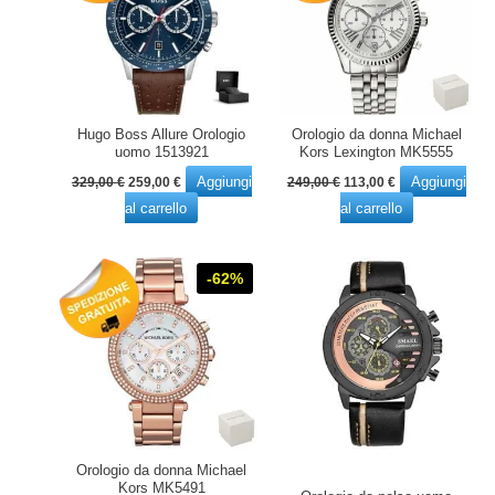
Hugo Boss Allure Orologio
Orologio da donna Michael
uomo 1513921
Kors Lexington MK5555
Il
Il
Il
Il
Aggiungi
Aggiungi
329,00
€
259,00
€
249,00
€
113,00
€
prezzo
prezzo
prezzo
prezzo
al carrello
al carrello
originale
attuale
originale
attuale
era:
è:
era:
è:
329,00 €.
259,00 €.
249,00 €.
113,00 €.
-62%
Orologio da donna Michael
Kors MK5491