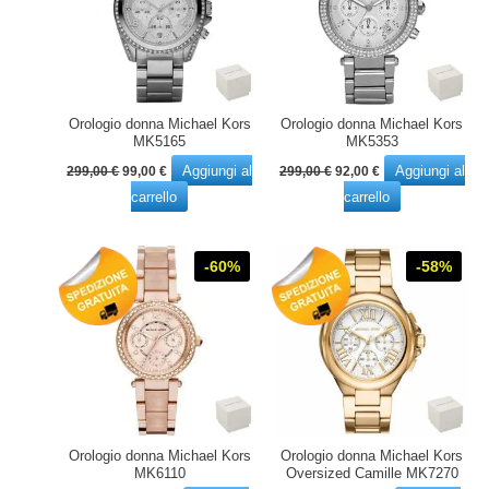
Orologio donna Michael Kors
Orologio donna Michael Kors
MK5165
MK5353
Il
Il
Il
Il
Aggiungi al
Aggiungi al
299,00
€
99,00
€
299,00
€
92,00
€
prezzo
prezzo
prezzo
prezzo
carrello
carrello
originale
attuale
originale
attuale
era:
è:
era:
è:
299,00 €.
99,00 €.
299,00 €.
92,00 €.
-60%
-58%
Orologio donna Michael Kors
Orologio donna Michael Kors
MK6110
Oversized Camille MK7270