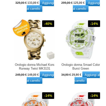
Il
Il
Il
Il
Aggiungi
Aggiungi
329,00
€
133,00
€
299,00
€
125,00
€
prezzo
prezzo
prezzo
prezzo
al carrello
al carrello
originale
attuale
originale
attuale
era:
è:
era:
è:
329,00 €.
133,00 €.
299,00 €.
125,00 €.
-40%
-14%
Orologio donna Michael Kors
Orologio donna Smael Color
Runway Twist MK3131
Burst Green
Il
Il
Il
Il
Aggiungi
Aggiungi al
249,00
€
149,00
€
34,90
€
29,90
€
prezzo
prezzo
prezzo
prezzo
al carrello
carrello
originale
attuale
originale
attuale
era:
è:
era:
è:
249,00 €.
149,00 €.
34,90 €.
29,90 €.
-14%
-14%