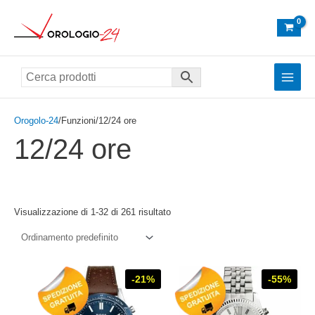
Vai
al
contenuto
Main
Menu
Orogolo-24
/Funzioni/12/24 ore
12/24 ore
Visualizzazione di 1-32 di 261 risultato
-21%
-55%