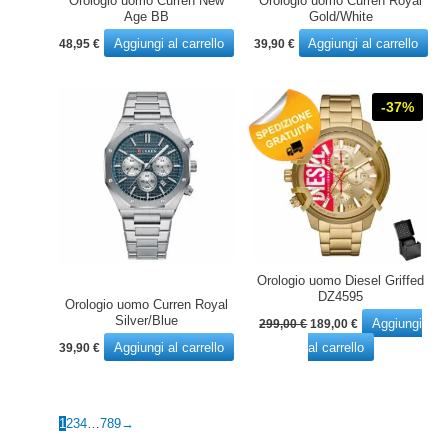
Orologio uomo Curren New
Orologio uomo Curren Royal
Age BB
Gold/White
Aggiungi al carrello
Aggiungi al carrello
48,95
€
39,90
€
-37%
Orologio uomo Diesel Griffed
DZ4595
Orologio uomo Curren Royal
Il
Il
Silver/Blue
Aggiungi
299,00
€
189,00
€
prezzo
prezzo
Aggiungi al carrello
al carrello
39,90
€
originale
attuale
era:
è:
299,00 €.
189,00 €.
1
2
3
4
…
7
8
9
→